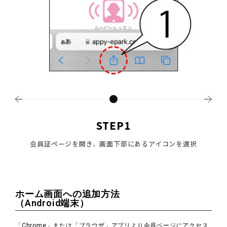
STEP1
会員証ページを開き、画面下部にあるアイコンを選択
メ
ホーム画面への追加方法
（Android端末）
「Chrome」または「ブラウザ」アプリより会員ページにアクセス